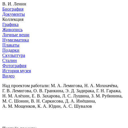
В. И. Ленин
Биография
Документы
Коллекция
Графика
Живопись
Личные вещи
Нумизматика
Плакаты
Подарки
Скульптура
Сталин
Фотография
История музея
Видео
Над проектом работали:
М. А. Лемигова, Н. А. Мохначёва,
Г. В. Лемигова, О. В. Гранкина, Э. Д. Задирака, Г. Н. Гаража,
Н. М. Алёхин, Е. В. Захарова, Л. С. Лушина, З. М. Рубинина,
М. С. Шонин, В. Н. Саркисова, Д. А. Инёшина,
А. М. Мощенков, К. А. Юдин, А. С. Шувалов