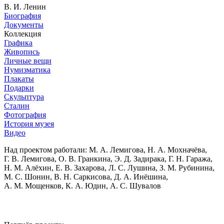
В. И. Ленин
Биография
Документы
Коллекция
Графика
Живопись
Личные вещи
Нумизматика
Плакаты
Подарки
Скульптура
Сталин
Фотография
История музея
Видео
Над проектом работали:
М. А. Лемигова, Н. А. Мохначёва,
Г. В. Лемигова, О. В. Гранкина, Э. Д. Задирака, Г. Н. Гаража,
Н. М. Алёхин, Е. В. Захарова, Л. С. Лушина, З. М. Рубинина,
М. С. Шонин, В. Н. Саркисова, Д. А. Инёшина,
А. М. Мощенков, К. А. Юдин, А. С. Шувалов