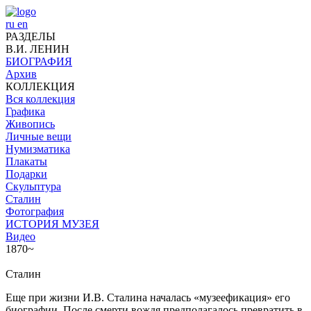
ru
en
РАЗДЕЛЫ
В.И. ЛЕНИН
БИОГРАФИЯ
Архив
КОЛЛЕКЦИЯ
Вся коллекция
Графика
Живопись
Личные вещи
Нумизматика
Плакаты
Подарки
Скульптура
Сталин
Фотография
ИСТОРИЯ МУЗЕЯ
Видео
1870~
Сталин
Еще при жизни И.В. Сталина началась «музеефикация» его
биографии. После смерти вождя предполагалось превратить в