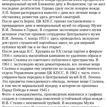
мемориальный музей Ближнюю дачу в Волынском, где он жил
последние десятилетия. Однако сразу после похорон вождя
Л.П. Берия распорядился вывезти с дачи все личные вещи и
обстановку, разместив здесь детский санаторий.
После ареста Берии, ЦК КПСС принял постановление о
превращении дачи в мемориальный музей по образцу Музея
В.И. Ленина в Горках. В создании экспозиции нового музея
активное участие приняли сотрудники Центрального музея
В.И. Ленина. С конца 1953 г. здесь проводились экскурсии
для групп слушателей партийных школ, но для широкой
публики музей так и не был открыт.
После доклада Н.С. Хрущева на ХХ съезде партии в феврале
1956 г. началась масштабная кампания по удалению образа и
имени Сталина из советского публичного пространства. В
1961 г. экспозицию музея демонтировали, все личные вещи
Сталина и подарки ему перевезли на склады хозяйственного
отдела Управления делами ЦК КПСС. В 1962 г. часть этого
собрания была передана в Центральный музей В.И. Ленина.
Это предметы повседневного обихода, личные вещи Сталина,
в том числе маршальский мундир, в котором он принимал
Парад Победы в июне 1945 г.
Фото- и кинодокументы, произведения живописи и графики
создали в сознании ряда поколений устойчивый образ вождя –
И.В. Сталин с неизменной трубкой. В коллекции Музея