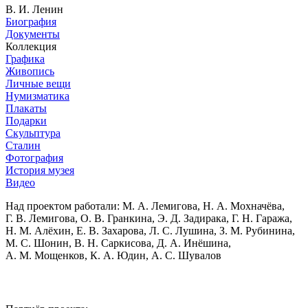
В. И. Ленин
Биография
Документы
Коллекция
Графика
Живопись
Личные вещи
Нумизматика
Плакаты
Подарки
Скульптура
Сталин
Фотография
История музея
Видео
Над проектом работали:
М. А. Лемигова, Н. А. Мохначёва,
Г. В. Лемигова, О. В. Гранкина, Э. Д. Задирака, Г. Н. Гаража,
Н. М. Алёхин, Е. В. Захарова, Л. С. Лушина, З. М. Рубинина,
М. С. Шонин, В. Н. Саркисова, Д. А. Инёшина,
А. М. Мощенков, К. А. Юдин, А. С. Шувалов