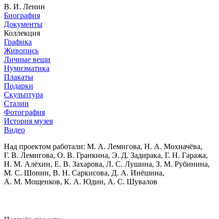
В. И. Ленин
Биография
Документы
Коллекция
Графика
Живопись
Личные вещи
Нумизматика
Плакаты
Подарки
Скульптура
Сталин
Фотография
История музея
Видео
Над проектом работали:
М. А. Лемигова, Н. А. Мохначёва,
Г. В. Лемигова, О. В. Гранкина, Э. Д. Задирака, Г. Н. Гаража,
Н. М. Алёхин, Е. В. Захарова, Л. С. Лушина, З. М. Рубинина,
М. С. Шонин, В. Н. Саркисова, Д. А. Инёшина,
А. М. Мощенков, К. А. Юдин, А. С. Шувалов