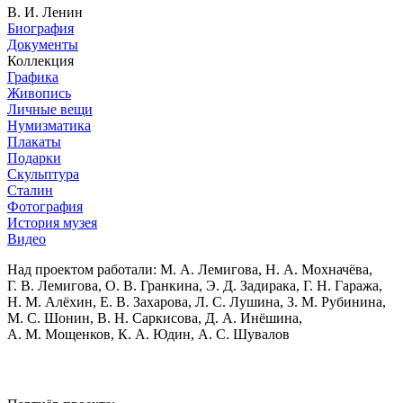
В. И. Ленин
Биография
Документы
Коллекция
Графика
Живопись
Личные вещи
Нумизматика
Плакаты
Подарки
Скульптура
Сталин
Фотография
История музея
Видео
Над проектом работали:
М. А. Лемигова, Н. А. Мохначёва,
Г. В. Лемигова, О. В. Гранкина, Э. Д. Задирака, Г. Н. Гаража,
Н. М. Алёхин, Е. В. Захарова, Л. С. Лушина, З. М. Рубинина,
М. С. Шонин, В. Н. Саркисова, Д. А. Инёшина,
А. М. Мощенков, К. А. Юдин, А. С. Шувалов