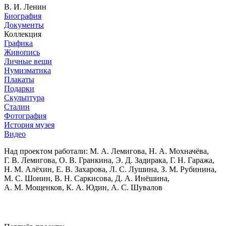
В. И. Ленин
Биография
Документы
Коллекция
Графика
Живопись
Личные вещи
Нумизматика
Плакаты
Подарки
Скульптура
Сталин
Фотография
История музея
Видео
Над проектом работали:
М. А. Лемигова, Н. А. Мохначёва,
Г. В. Лемигова, О. В. Гранкина, Э. Д. Задирака, Г. Н. Гаража,
Н. М. Алёхин, Е. В. Захарова, Л. С. Лушина, З. М. Рубинина,
М. С. Шонин, В. Н. Саркисова, Д. А. Инёшина,
А. М. Мощенков, К. А. Юдин, А. С. Шувалов