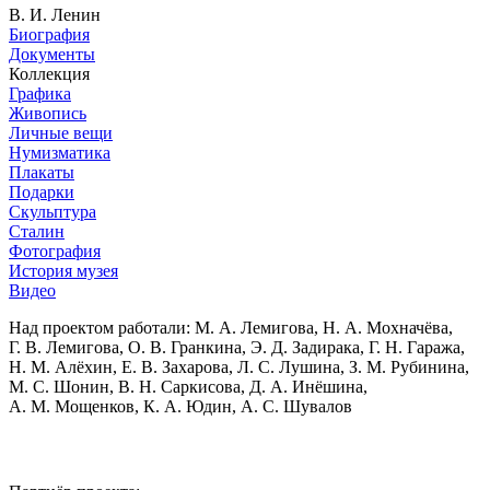
В. И. Ленин
Биография
Документы
Коллекция
Графика
Живопись
Личные вещи
Нумизматика
Плакаты
Подарки
Скульптура
Сталин
Фотография
История музея
Видео
Над проектом работали:
М. А. Лемигова, Н. А. Мохначёва,
Г. В. Лемигова, О. В. Гранкина, Э. Д. Задирака, Г. Н. Гаража,
Н. М. Алёхин, Е. В. Захарова, Л. С. Лушина, З. М. Рубинина,
М. С. Шонин, В. Н. Саркисова, Д. А. Инёшина,
А. М. Мощенков, К. А. Юдин, А. С. Шувалов