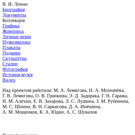
В. И. Ленин
Биография
Документы
Коллекция
Графика
Живопись
Личные вещи
Нумизматика
Плакаты
Подарки
Скульптура
Сталин
Фотография
История музея
Видео
Над проектом работали:
М. А. Лемигова, Н. А. Мохначёва,
Г. В. Лемигова, О. В. Гранкина, Э. Д. Задирака, Г. Н. Гаража,
Н. М. Алёхин, Е. В. Захарова, Л. С. Лушина, З. М. Рубинина,
М. С. Шонин, В. Н. Саркисова, Д. А. Инёшина,
А. М. Мощенков, К. А. Юдин, А. С. Шувалов