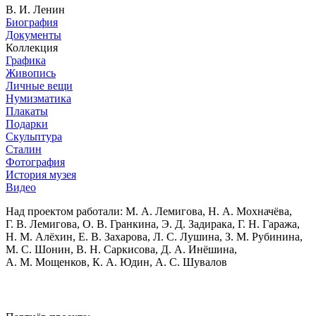
В. И. Ленин
Биография
Документы
Коллекция
Графика
Живопись
Личные вещи
Нумизматика
Плакаты
Подарки
Скульптура
Сталин
Фотография
История музея
Видео
Над проектом работали:
М. А. Лемигова, Н. А. Мохначёва,
Г. В. Лемигова, О. В. Гранкина, Э. Д. Задирака, Г. Н. Гаража,
Н. М. Алёхин, Е. В. Захарова, Л. С. Лушина, З. М. Рубинина,
М. С. Шонин, В. Н. Саркисова, Д. А. Инёшина,
А. М. Мощенков, К. А. Юдин, А. С. Шувалов