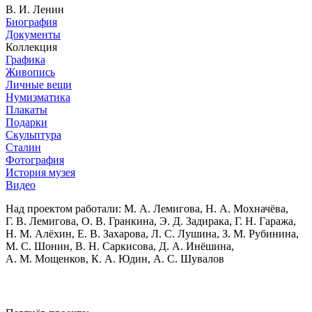
В. И. Ленин
Биография
Документы
Коллекция
Графика
Живопись
Личные вещи
Нумизматика
Плакаты
Подарки
Скульптура
Сталин
Фотография
История музея
Видео
Над проектом работали:
М. А. Лемигова, Н. А. Мохначёва,
Г. В. Лемигова, О. В. Гранкина, Э. Д. Задирака, Г. Н. Гаража,
Н. М. Алёхин, Е. В. Захарова, Л. С. Лушина, З. М. Рубинина,
М. С. Шонин, В. Н. Саркисова, Д. А. Инёшина,
А. М. Мощенков, К. А. Юдин, А. С. Шувалов