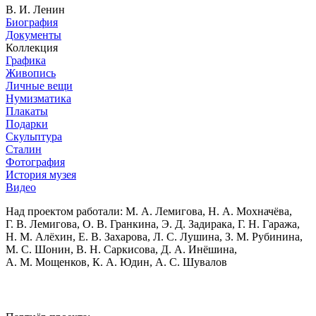
В. И. Ленин
Биография
Документы
Коллекция
Графика
Живопись
Личные вещи
Нумизматика
Плакаты
Подарки
Скульптура
Сталин
Фотография
История музея
Видео
Над проектом работали:
М. А. Лемигова, Н. А. Мохначёва,
Г. В. Лемигова, О. В. Гранкина, Э. Д. Задирака, Г. Н. Гаража,
Н. М. Алёхин, Е. В. Захарова, Л. С. Лушина, З. М. Рубинина,
М. С. Шонин, В. Н. Саркисова, Д. А. Инёшина,
А. М. Мощенков, К. А. Юдин, А. С. Шувалов