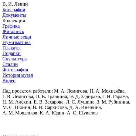
В. И. Ленин
Биография
Документы
Коллекция
Графика
Живопись
Личные вещи
Нумизматика
Плакаты
Подарки
Скульптура
Сталин
Фотография
История музея
Видео
Над проектом работали:
М. А. Лемигова, Н. А. Мохначёва,
Г. В. Лемигова, О. В. Гранкина, Э. Д. Задирака, Г. Н. Гаража,
Н. М. Алёхин, Е. В. Захарова, Л. С. Лушина, З. М. Рубинина,
М. С. Шонин, В. Н. Саркисова, Д. А. Инёшина,
А. М. Мощенков, К. А. Юдин, А. С. Шувалов