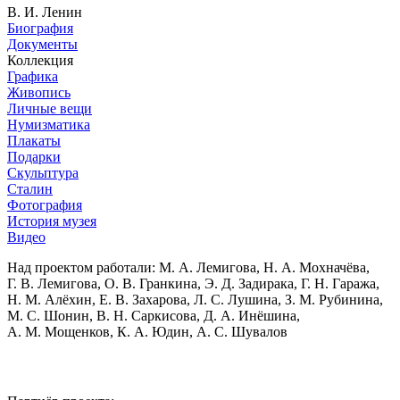
В. И. Ленин
Биография
Документы
Коллекция
Графика
Живопись
Личные вещи
Нумизматика
Плакаты
Подарки
Скульптура
Сталин
Фотография
История музея
Видео
Над проектом работали:
М. А. Лемигова, Н. А. Мохначёва,
Г. В. Лемигова, О. В. Гранкина, Э. Д. Задирака, Г. Н. Гаража,
Н. М. Алёхин, Е. В. Захарова, Л. С. Лушина, З. М. Рубинина,
М. С. Шонин, В. Н. Саркисова, Д. А. Инёшина,
А. М. Мощенков, К. А. Юдин, А. С. Шувалов