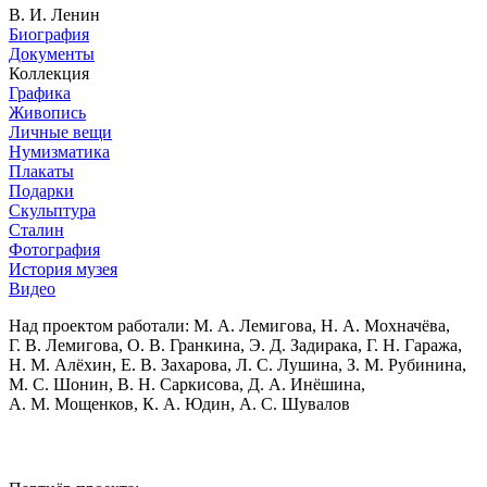
В. И. Ленин
Биография
Документы
Коллекция
Графика
Живопись
Личные вещи
Нумизматика
Плакаты
Подарки
Скульптура
Сталин
Фотография
История музея
Видео
Над проектом работали:
М. А. Лемигова, Н. А. Мохначёва,
Г. В. Лемигова, О. В. Гранкина, Э. Д. Задирака, Г. Н. Гаража,
Н. М. Алёхин, Е. В. Захарова, Л. С. Лушина, З. М. Рубинина,
М. С. Шонин, В. Н. Саркисова, Д. А. Инёшина,
А. М. Мощенков, К. А. Юдин, А. С. Шувалов