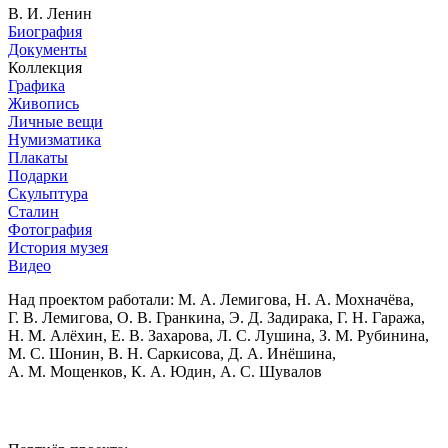
В. И. Ленин
Биография
Документы
Коллекция
Графика
Живопись
Личные вещи
Нумизматика
Плакаты
Подарки
Скульптура
Сталин
Фотография
История музея
Видео
Над проектом работали:
М. А. Лемигова, Н. А. Мохначёва,
Г. В. Лемигова, О. В. Гранкина, Э. Д. Задирака, Г. Н. Гаража,
Н. М. Алёхин, Е. В. Захарова, Л. С. Лушина, З. М. Рубинина,
М. С. Шонин, В. Н. Саркисова, Д. А. Инёшина,
А. М. Мощенков, К. А. Юдин, А. С. Шувалов