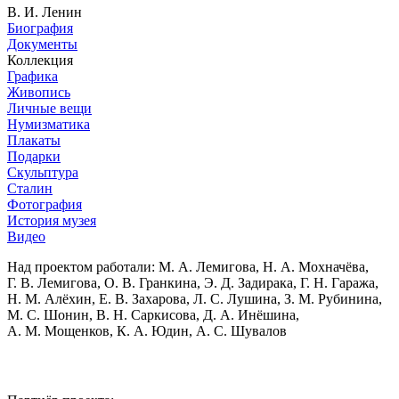
В. И. Ленин
Биография
Документы
Коллекция
Графика
Живопись
Личные вещи
Нумизматика
Плакаты
Подарки
Скульптура
Сталин
Фотография
История музея
Видео
Над проектом работали:
М. А. Лемигова, Н. А. Мохначёва,
Г. В. Лемигова, О. В. Гранкина, Э. Д. Задирака, Г. Н. Гаража,
Н. М. Алёхин, Е. В. Захарова, Л. С. Лушина, З. М. Рубинина,
М. С. Шонин, В. Н. Саркисова, Д. А. Инёшина,
А. М. Мощенков, К. А. Юдин, А. С. Шувалов