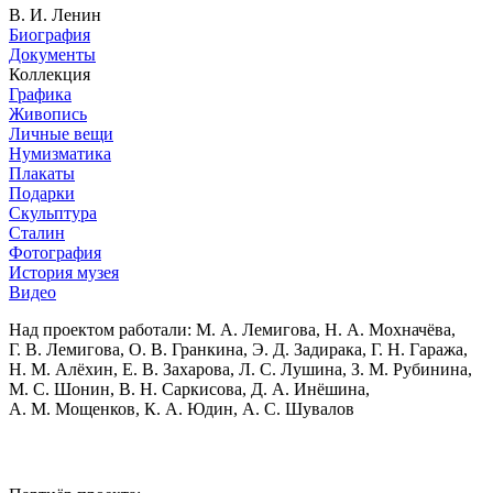
В. И. Ленин
Биография
Документы
Коллекция
Графика
Живопись
Личные вещи
Нумизматика
Плакаты
Подарки
Скульптура
Сталин
Фотография
История музея
Видео
Над проектом работали:
М. А. Лемигова, Н. А. Мохначёва,
Г. В. Лемигова, О. В. Гранкина, Э. Д. Задирака, Г. Н. Гаража,
Н. М. Алёхин, Е. В. Захарова, Л. С. Лушина, З. М. Рубинина,
М. С. Шонин, В. Н. Саркисова, Д. А. Инёшина,
А. М. Мощенков, К. А. Юдин, А. С. Шувалов