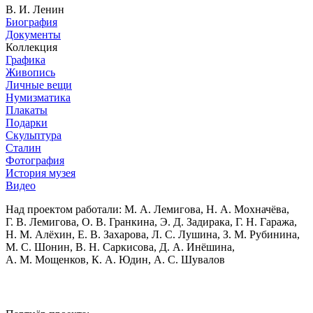
В. И. Ленин
Биография
Документы
Коллекция
Графика
Живопись
Личные вещи
Нумизматика
Плакаты
Подарки
Скульптура
Сталин
Фотография
История музея
Видео
Над проектом работали:
М. А. Лемигова, Н. А. Мохначёва,
Г. В. Лемигова, О. В. Гранкина, Э. Д. Задирака, Г. Н. Гаража,
Н. М. Алёхин, Е. В. Захарова, Л. С. Лушина, З. М. Рубинина,
М. С. Шонин, В. Н. Саркисова, Д. А. Инёшина,
А. М. Мощенков, К. А. Юдин, А. С. Шувалов