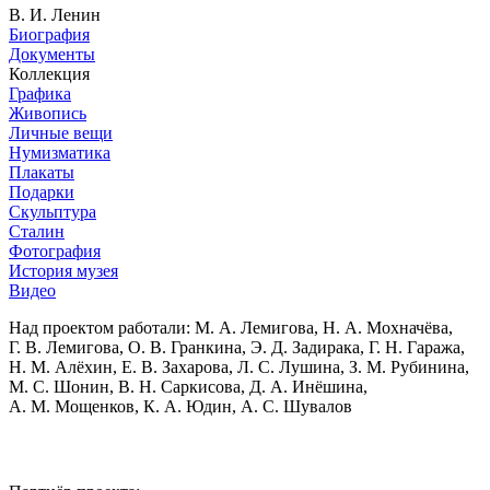
В. И. Ленин
Биография
Документы
Коллекция
Графика
Живопись
Личные вещи
Нумизматика
Плакаты
Подарки
Скульптура
Сталин
Фотография
История музея
Видео
Над проектом работали:
М. А. Лемигова, Н. А. Мохначёва,
Г. В. Лемигова, О. В. Гранкина, Э. Д. Задирака, Г. Н. Гаража,
Н. М. Алёхин, Е. В. Захарова, Л. С. Лушина, З. М. Рубинина,
М. С. Шонин, В. Н. Саркисова, Д. А. Инёшина,
А. М. Мощенков, К. А. Юдин, А. С. Шувалов