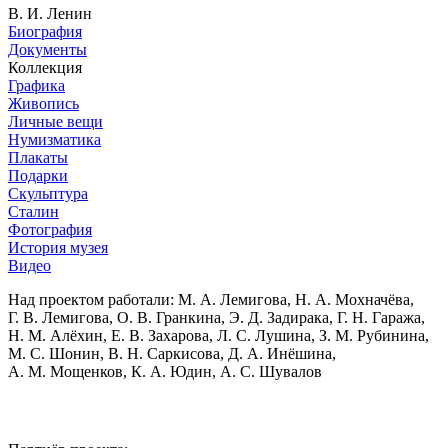
В. И. Ленин
Биография
Документы
Коллекция
Графика
Живопись
Личные вещи
Нумизматика
Плакаты
Подарки
Скульптура
Сталин
Фотография
История музея
Видео
Над проектом работали:
М. А. Лемигова, Н. А. Мохначёва,
Г. В. Лемигова, О. В. Гранкина, Э. Д. Задирака, Г. Н. Гаража,
Н. М. Алёхин, Е. В. Захарова, Л. С. Лушина, З. М. Рубинина,
М. С. Шонин, В. Н. Саркисова, Д. А. Инёшина,
А. М. Мощенков, К. А. Юдин, А. С. Шувалов